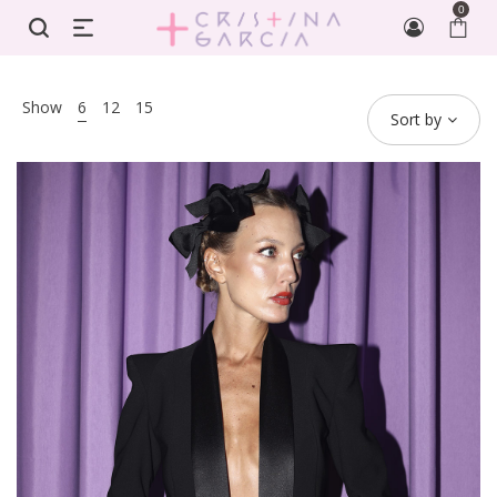
0
Show
6
12
15
Sort by