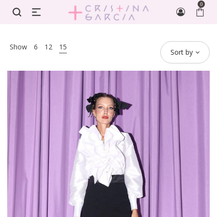
0
Show
6
12
15
Sort by