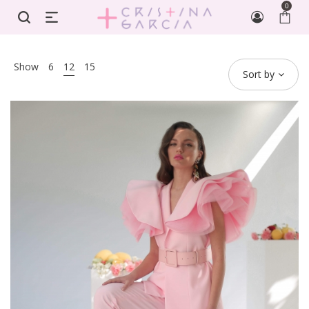
0
Show
6
12
15
Sort by