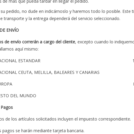
s de más que pueda tardar en llegar el pedido.
e su pedido, no dude en indicárnoslo y haremos todo lo posible. Este ti
e transporte y la entrega dependerá del servicio seleccionado.
 DE
ENVÍO
s de envío correrán a cargo del cliente
, excepto cuando lo indiquem
tallamos aquí mismo:
ÍO NACIONAL ESTANDAR 13,2
NACIONAL CEUTA, MELILLA, BALEARES Y CANARIAS 1
VÍO EUROPA DESDE 
ÍO RESTO DEL MUNDO DESD
y Pagos
os de los artículos solicitados incluyen el impuesto correspondiente.
 pagos se harán mediante tarjeta bancaria.