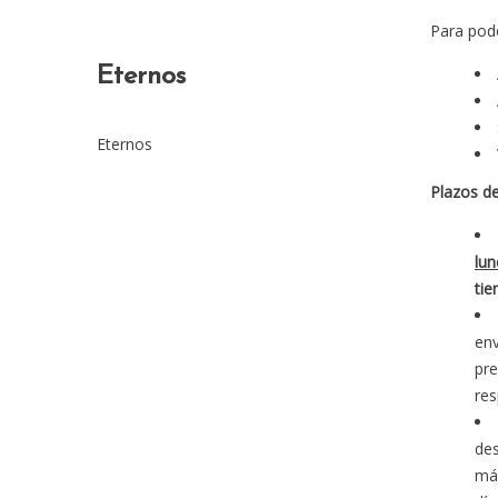
Para pode
Eternos
Eternos
Plazos de
lun
tie
env
pre
res
des
máx