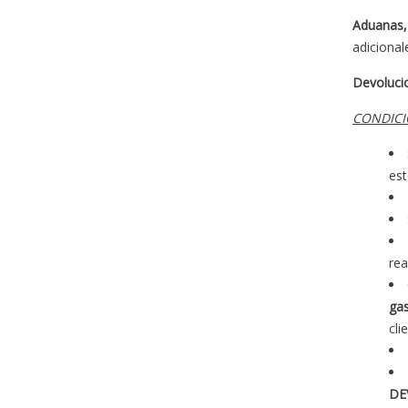
Aduanas,
adicional
Devoluci
CONDICI
est
rea
gas
cli
DE