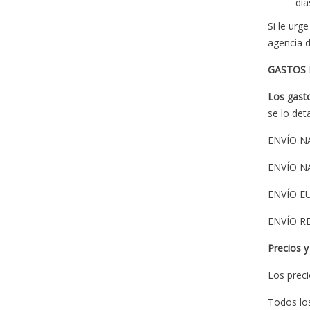
día
Si le urg
agencia d
GASTOS
Los gasto
se lo de
ENV
ENVÍO 
EN
ENV
Precios 
Los preci
Todos los