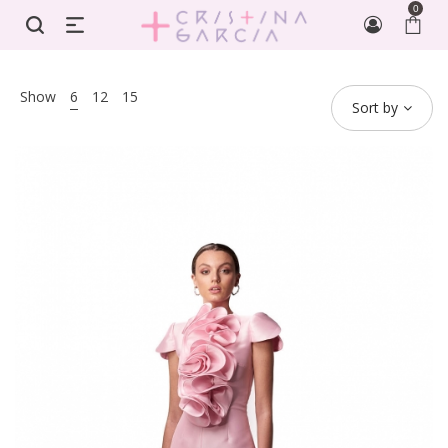
0
Show
6
12
15
Sort by