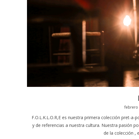
Posted
febrero 
on
F.O.L.K.L.O.R,E es nuestra primera colección pret-a-p
y de referencias a nuestra cultura. Nuestra pasión po
de la colección 