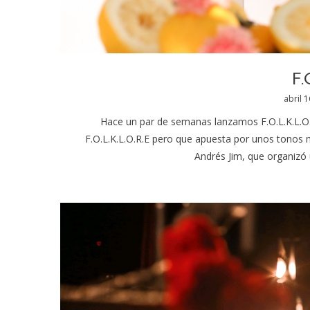
F.
Poste
abril 1
on
Hace un par de semanas lanzamos F.O.L.K.L.O.
F.O.L.K.L.O.R.E pero que apuesta por unos tonos m
Andrés Jim, que organizó 