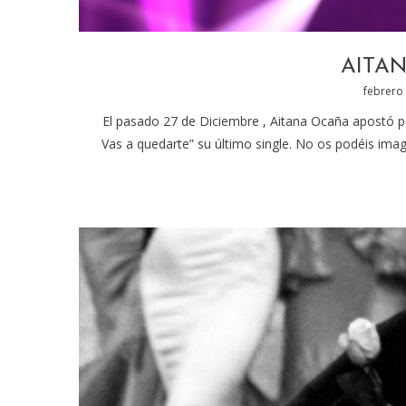
AITANA
Posted
febrero 
on
El pasado 27 de Diciembre , Aitana Ocaña apostó po
Vas a quedarte” su último single. No os podéis imag