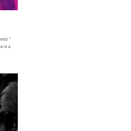
entó “
a ni a