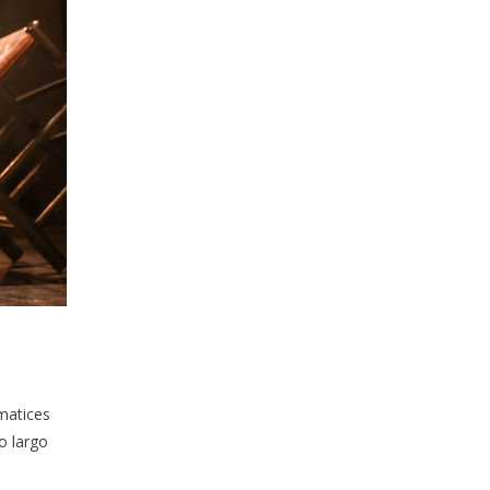
 matices
o largo