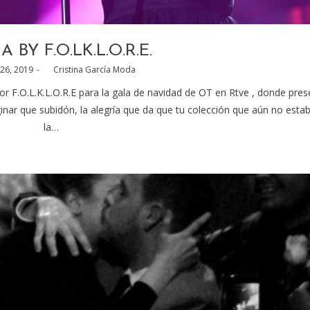
 BY F.O.LK.L.O.R.E.
26, 2019
by
Cristina García Moda
r F.O.L.K.L.O.R.E para la gala de navidad de OT en Rtve , donde pres
inar que subidón, la alegría que da que tu colección que aún no estab
la…