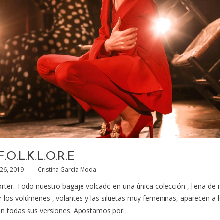
F.O.L.K.L.O.R.E
26, 2019
by
Cristina García Moda
orter. Todo nuestro bagaje volcado en una única colección , llena de
r los volúmenes , volantes y las siluetas muy femeninas, aparecen a l
, en todas sus versiones. Apostamos por…