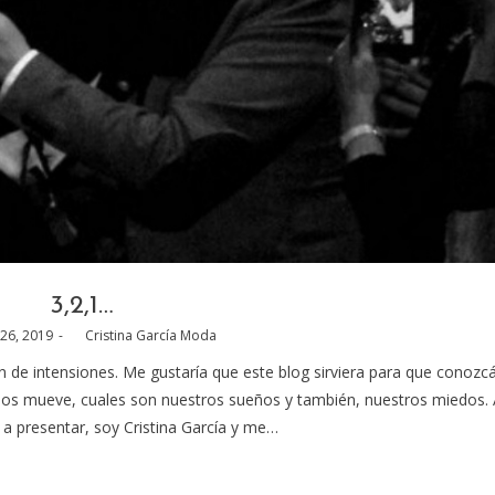
3,2,1…
26, 2019
by
Cristina García Moda
n de intensiones. Me gustaría que este blog sirviera para que conozcá
os mueve, cuales son nuestros sueños y también, nuestros miedos. 
a presentar, soy Cristina García y me…