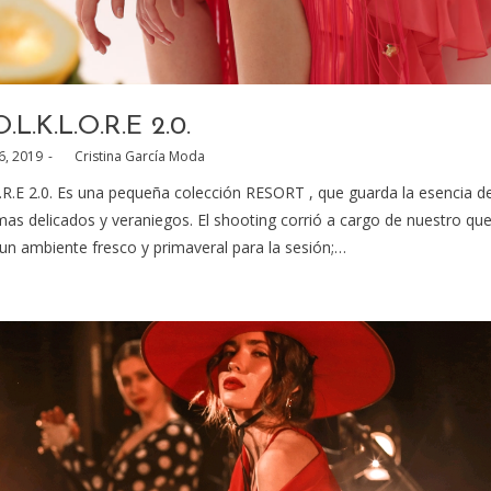
O.L.K.L.O.R.E 2.0.
d
6, 2019
by
Cristina García Moda
R.E 2.0. Es una pequeña colección RESORT , que guarda la esencia d
as delicados y veraniegos. El shooting corrió a cargo de nuestro que
un ambiente fresco y primaveral para la sesión;…