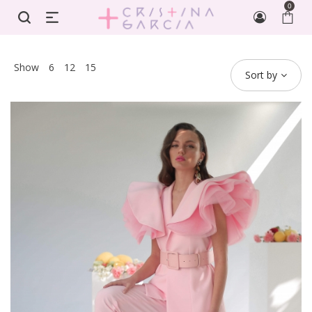
0
Show
6
12
15
Sort by