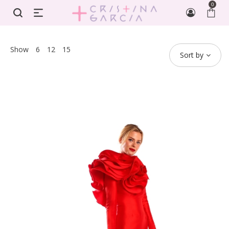
0
Show
6
12
15
Sort by